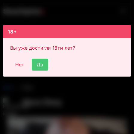
S
i
s
s
y
C
a
p
t
i
o
n
s
18+
Вы уже достигли 18ти лет?
Нет
Да
Main
Post
Alexa Sissy