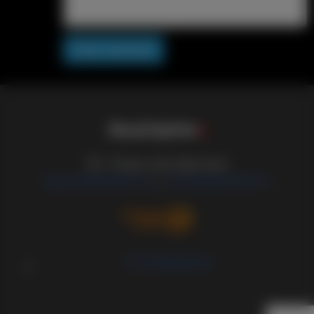
Post comment
S
i
s
s
y
C
a
p
t
i
o
n
s
18+ Только для взрослых
support@sissified.ru
contact@sissified.ru
/
Тех.Поддержка