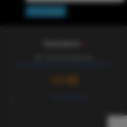
Post comment
S
i
s
s
y
C
a
p
t
i
o
n
s
18+ Только для взрослых
support@sissified.ru
contact@sissified.ru
/
Тех.Поддержка