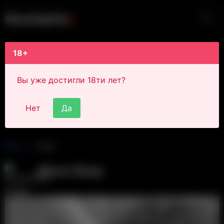
S
i
s
s
y
C
a
p
t
i
o
n
s
18+
Вы уже достигли 18ти лет?
Нет
Да
Main
Post
Alexa Sissy