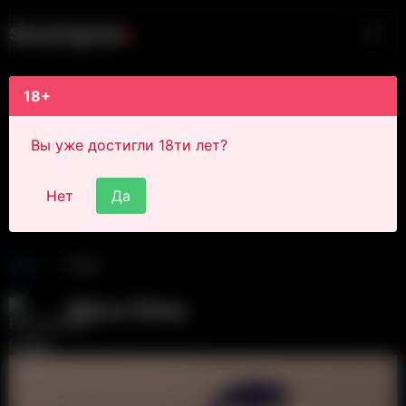
S
i
s
s
y
C
a
p
t
i
o
n
s
18+
Вы уже достигли 18ти лет?
Нет
Да
Main
Post
Alexa Sissy