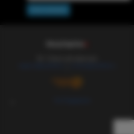
Post comment
S
i
s
s
y
C
a
p
t
i
o
n
s
18+ Только для взрослых
support@sissified.ru
contact@sissified.ru
/
Тех.Поддержка