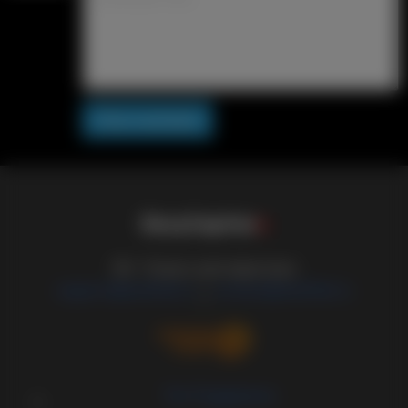
Post comment
S
i
s
s
y
C
a
p
t
i
o
n
s
18+ Только для взрослых
support@sissified.ru
contact@sissified.ru
/
Тех.Поддержка