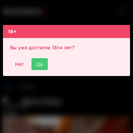
S
i
s
s
y
C
a
p
t
i
o
n
s
18+
Вы уже достигли 18ти лет?
Нет
Да
Main
Post
Alexa Sissy