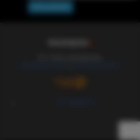
Post comment
S
i
s
s
y
C
a
p
t
i
o
n
s
18+ Только для взрослых
support@sissified.ru
contact@sissified.ru
/
Тех.Поддержка