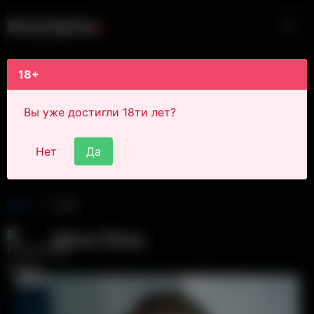
S
i
s
s
y
C
a
p
t
i
o
n
s
18+
Вы уже достигли 18ти лет?
Нет
Да
Main
Post
Alexa Sissy