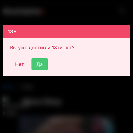
S
i
s
s
y
C
a
p
t
i
o
n
s
18+
Вы уже достигли 18ти лет?
Нет
Да
Main
Post
Alexa Sissy