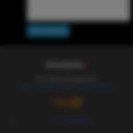
Post comment
S
i
s
s
y
C
a
p
t
i
o
n
s
18+ Только для взрослых
support@sissified.ru
contact@sissified.ru
/
Тех.Поддержка