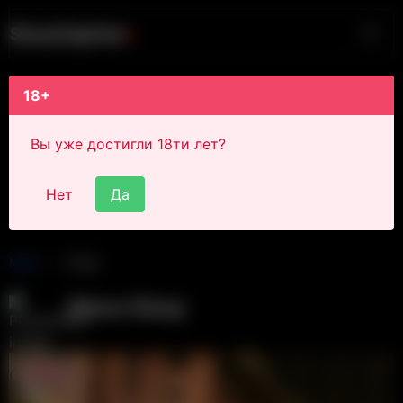
S
i
s
s
y
C
a
p
t
i
o
n
s
18+
Вы уже достигли 18ти лет?
Нет
Да
Main
Post
Alexa Sissy