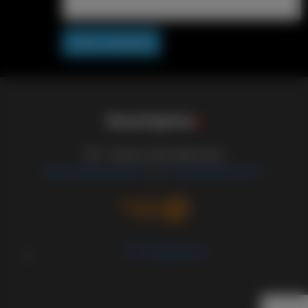
Post comment
S
i
s
s
y
C
a
p
t
i
o
n
s
18+ Только для взрослых
support@sissified.ru
contact@sissified.ru
/
Тех.Поддержка