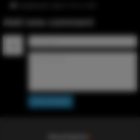
понедельник, август 10-го, 4:26
Add new comment
Post comment
S
i
s
s
y
C
a
p
t
i
o
n
s