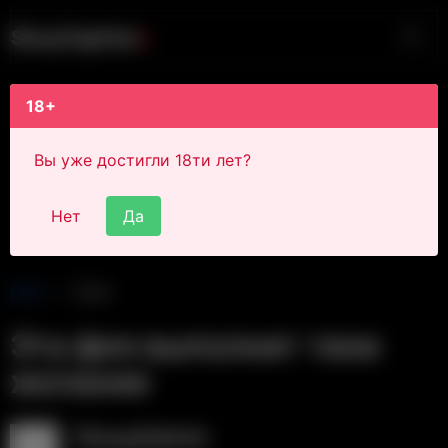
S
i
s
s
y
C
a
p
t
i
o
n
s
18+
Вы уже достигли 18ти лет?
Нет
Да
Main
Post
Эта фея выполнит твое
желание
SissyAdmin