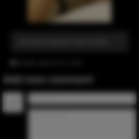
Как классно дрочить сидя на члене
четверг, август 6-го, 10:37
Add new comment