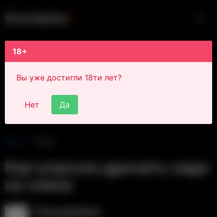
S
i
s
s
y
C
a
p
t
i
o
n
s
18+
Вы уже достигли 18ти лет?
Нет
Да
Main
Post
Как классно дрочить сидя
на члене
SissyAdmin