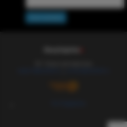
Post comment
S
i
s
s
y
C
a
p
t
i
o
n
s
18+ Только для взрослых
support@sissified.ru
contact@sissified.ru
/
Тех.Поддержка