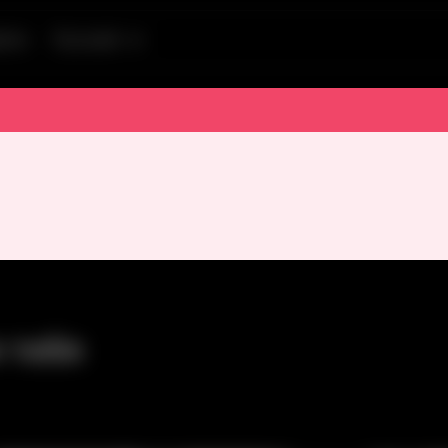
tion
Русский
 тебя