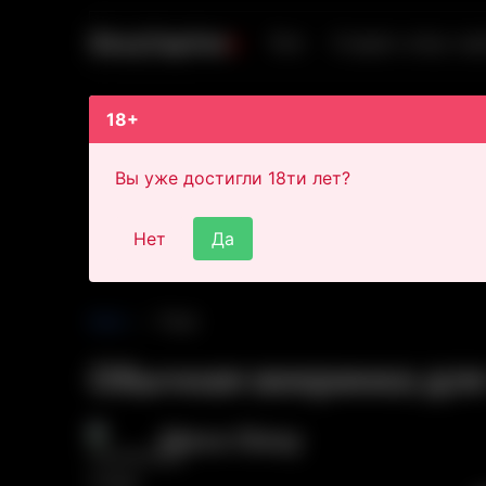
S
i
s
s
y
C
a
p
t
i
o
n
s
Теги
Создать sissy-cap
18+
Вы уже достигли 18ти лет?
Нет
Да
Main
Post
Обычная вееринка для
Alexa Sissy