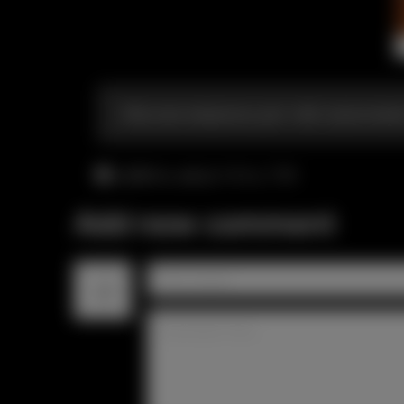
Обычная вееринка для тебя заканчива
суббота, август 8-го, 7:14
Add new comment