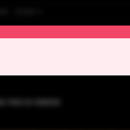
tion
Русский
 поз в сексе