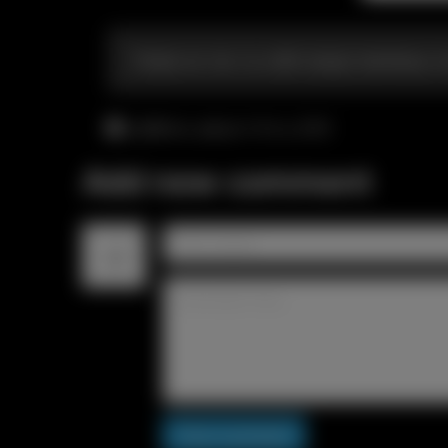
Разве не так ты себя представляешь к
суббота, август 8-го, 8:10
Add new comment
Post comment