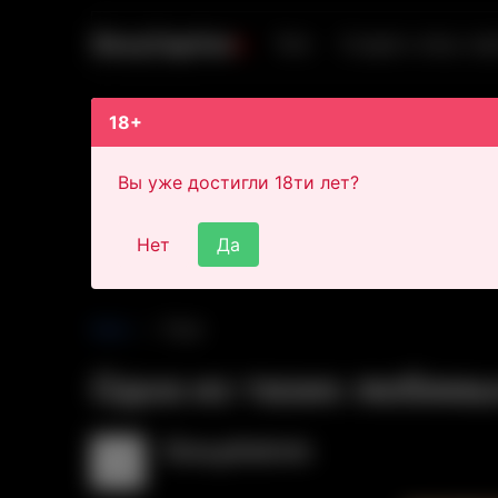
S
i
s
s
y
C
a
p
t
i
o
n
s
Теги
Создать sissy-cap
18+
Вы уже достигли 18ти лет?
Нет
Да
Main
Post
Одна из твоих любимых
SissyAdmin