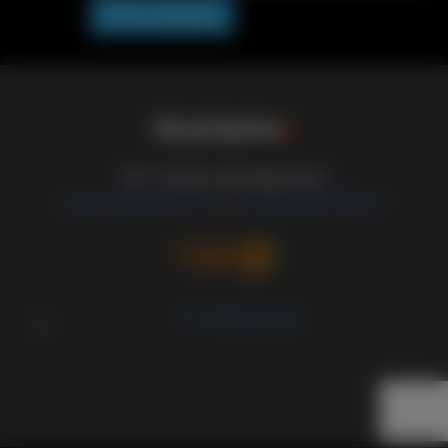
Post comment
S
i
s
s
y
C
a
p
t
i
o
n
s
18+ Только для взрослых
support@sissified.ru
contact@sissified.ru
/
Тех.Поддержка