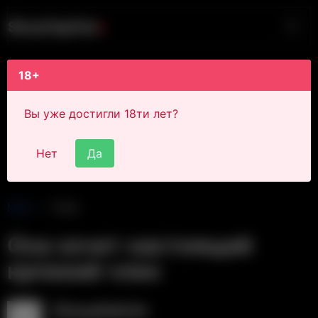
S
i
s
s
y
C
a
p
t
i
o
n
s
18+
Вы уже достигли 18ти лет?
Нет
Да
Main
Post
Она хочет настоящий
крпекий член
SissyAdmin