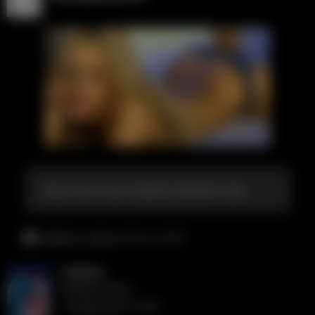
Она хочет настоящий крпекий член
суббота, август 8-го, 12:17
Katelyn
Может быть
понедельник, 10:38