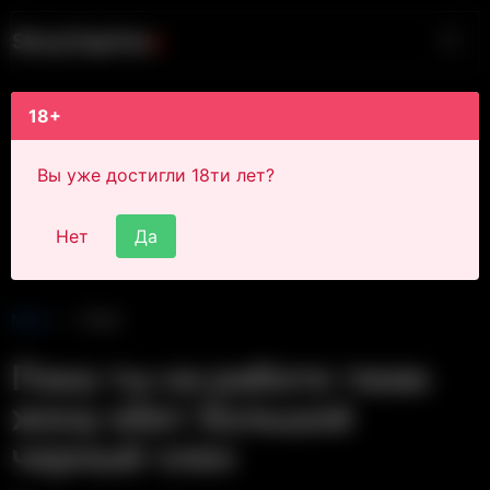
S
i
s
s
y
C
a
p
t
i
o
n
s
18+
Вы уже достигли 18ти лет?
Нет
Да
Main
Post
Пока ты на работе твою
жену ебет большой
черный член