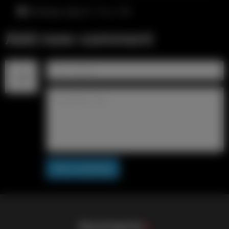
пятница, август 7-го, 1:14
Add new comment
Post comment
S
i
s
s
y
C
a
p
t
i
o
n
s