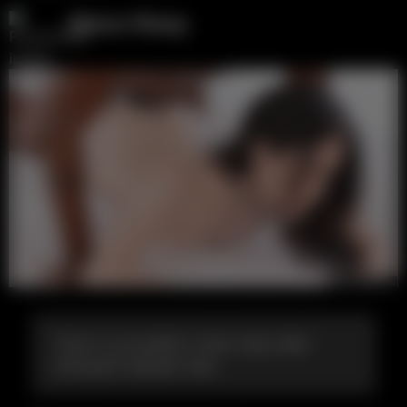
Alexa Sissy
Пока ты на работе твою жену ебет
большой черный член