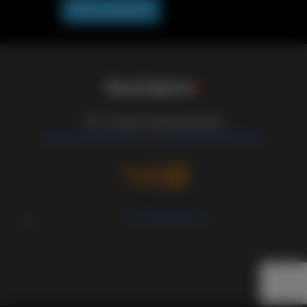
Post comment
S
i
s
s
y
C
a
p
t
i
o
n
s
18+ Только для взрослых
support@sissified.ru
contact@sissified.ru
/
Тех.Поддержка