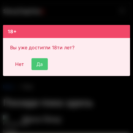
S
i
s
s
y
C
a
p
t
i
o
n
s
18+
Вы уже достигли 18ти лет?
Нет
Да
Main
Post
Посиди пока здесь
Alexa Sissy