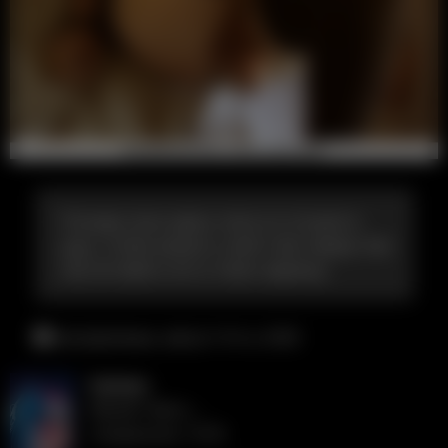
Посиди пока здесь пока он отошел в
душ, чтобы вымыть свой член перед тем
как вставить его в твою задницу
воскресенье, август 9-го, 6:00
Katelyn
Может быть ...
понедельник, 10:45