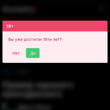
S
i
s
s
y
C
a
p
t
i
o
n
s
18+
Вы уже достигли 18ти лет?
Нет
Да
Main
Post
Пример хорошего
кроссдресинга
Alexa Sissy