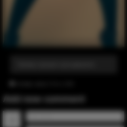
Пример хорошего кроссдресинга
четверг, август 6-го, 3:34
Add new comment