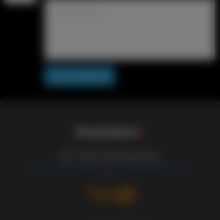
Post comment
S
i
s
s
y
C
a
p
t
i
o
n
s
18+ Только для взрослых
support@sissified.ru
contact@sissified.ru
/