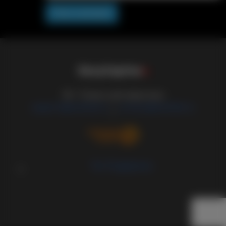
Post comment
S
i
s
s
y
C
a
p
t
i
o
n
s
18+ Только для взрослых
support@sissified.ru
contact@sissified.ru
/
Тех.Поддержка