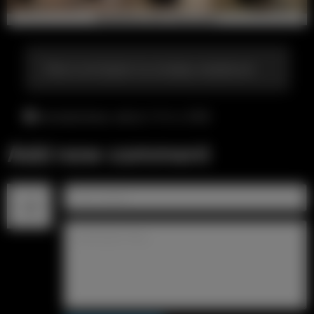
Тело в котором ты хочешь оказаться
воскресенье, август 9-го, 9:08
Add new comment