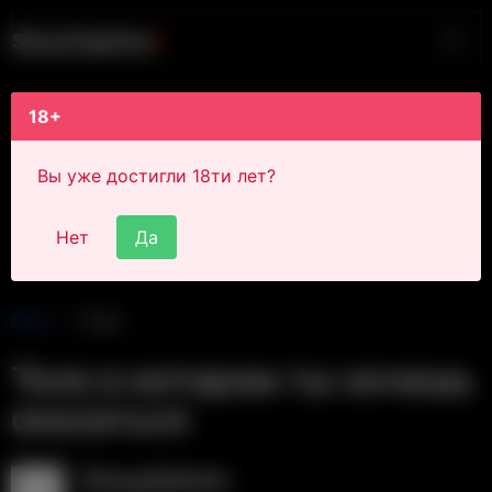
S
i
s
s
y
C
a
p
t
i
o
n
s
18+
Вы уже достигли 18ти лет?
Нет
Да
Main
Post
Тело в котором ты хочешь
оказаться
SissyAdmin