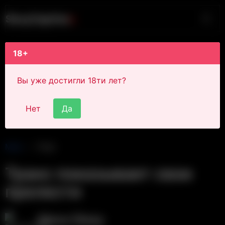
S
i
s
s
y
C
a
p
t
i
o
n
s
18+
Вы уже достигли 18ти лет?
Нет
Да
Main
Post
Транс показывает свои
прелести
Alexa Sissy