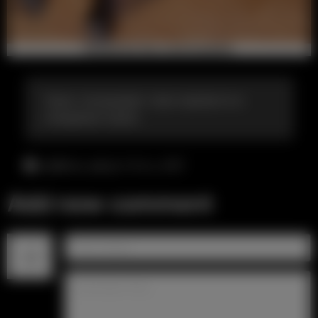
Транс показывает свои прелести в
ожидание порки
суббота, август 8-го, 4:57
Add new comment