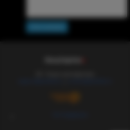
Post comment
S
i
s
s
y
C
a
p
t
i
o
n
s
18+ Только для взрослых
support@sissified.ru
contact@sissified.ru
/
Тех.Поддержка