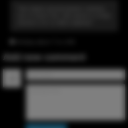
Твое первое проникновение, помнишь
как это было? Как тебе пришло в голову
засунуть что-то себе в задницу?
пятница, август 7-го, 4:49
Add new comment