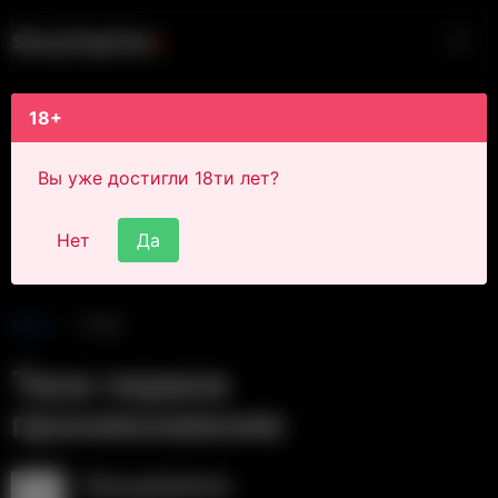
S
i
s
s
y
C
a
p
t
i
o
n
s
18+
Вы уже достигли 18ти лет?
Нет
Да
Main
Post
Твое первое
проникновение
SissyAdmin