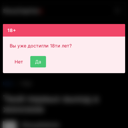
S
i
s
s
y
C
a
p
t
i
o
n
s
18+
Вы уже достигли 18ти лет?
Нет
Да
Main
Post
Твой первых выход в
женском
SissyAdmin