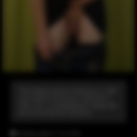
Твой первых выход в женском, а к тебе
уже подкатил мужчина и пригласил к
себе, и вот ты раздеваешься перед ним.
Как же все быстро случилось.
пятница, август 7-го, 8:44