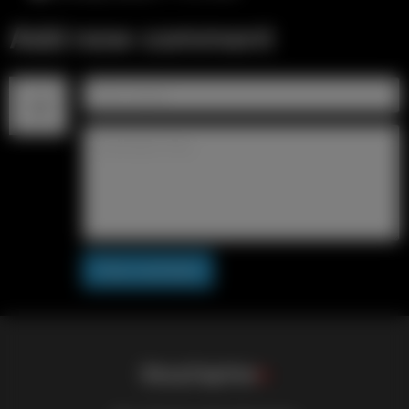
Add new comment
Post comment
S
i
s
s
y
C
a
p
t
i
o
n
s