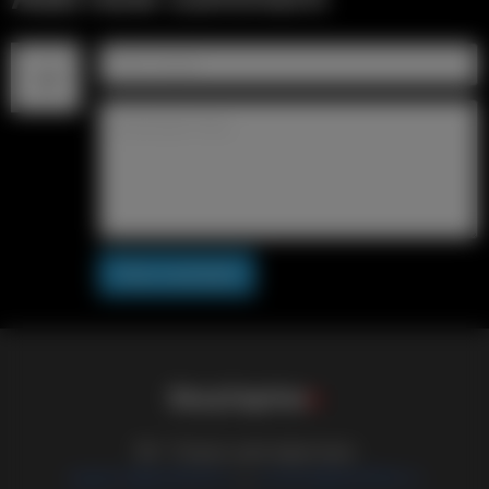
Post comment
S
i
s
s
y
C
a
p
t
i
o
n
s
18+ Только для взрослых
support@sissified.ru
contact@sissified.ru
/