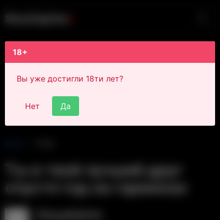
S
i
s
s
y
C
a
p
t
i
o
n
s
18+
Вы уже достигли 18ти лет?
Нет
Да
Main
Post
Ты и твой лучший друг
спустя год на гармонах
SissyAdmin