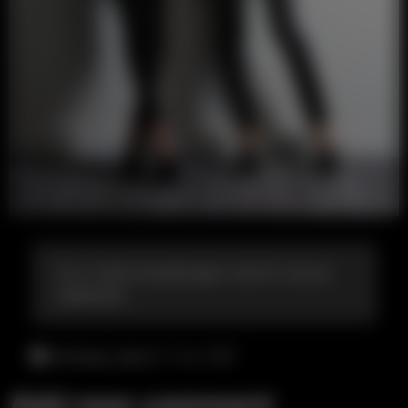
Ты и твой лучший друг спустя год на
гармонах
пятница, август 7-го, 7:07
Add new comment