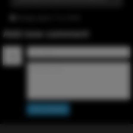
пятница, август 7-го, 10:03
Add new comment
Post comment