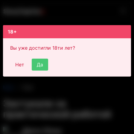
S
i
s
s
y
C
a
p
t
i
o
n
s
18+
Вы уже достигли 18ти лет?
Нет
Да
Main
Post
Застукали за
практической работой
Alexa Sissy