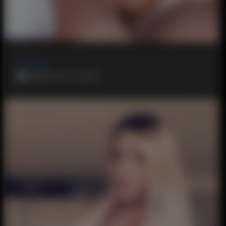
#English
2019-24-12, 20:26