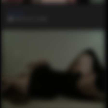
#English
2019-24-12, 20:26