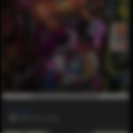
#English
2019-24-12, 20:26