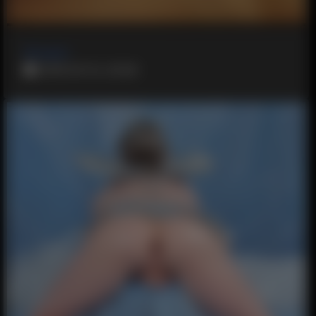
#English
2019-24-12, 20:26