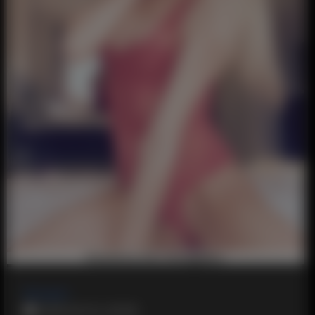
#English
2019-24-12, 20:26